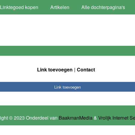
Linktegoed kopen
Artikelen
Alle dochterpagina's
Link toevoegen
Contact
Link toevoegen
ight © 2023 Onderdeel van
BaakmanMedia
&
Vrolijk Internet S